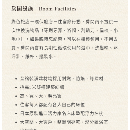
房間設施 Room Facilities
綠色旅店－環保旅店－住宿綠行動，房間內不提供一
次性換洗物品（牙刷牙膏、浴帽、刮鬍刀、扁梳、小
毛巾），如果臨時忘記帶，可以在櫃檯領用，不用去
買。房間內會有長期性循環使用的浴巾、洗髮精、沐
浴乳、紙杯、瓶裝水。
全館裝潢建材均採用耐燃、防焰、綠建材
挑高5米舒適建築結構
高、寬、大、明亮窗
住客每人都配有各人自己的床位
日本原裝進口活力康名床床墊配浮力名枕
大空間、大窗戶、整潔明亮乾、溼分離浴室