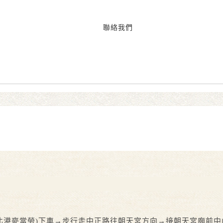
聯絡我們
(北港麥當勞)下車→步行走中正路往朝天宮方向→接朝天宮廟前