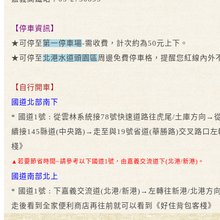
【停車資訊】
★可停至
第一停車場
-需收費，計次約為50元上下。
★可停至
北港水道頭園區
周邊免費停車格，提醒您紅線內外
【自行開車】
國道北部南下
* 國道1號 : 從雲林系統接78號快速道路往虎尾/土庫方
續接145縣道(中央路)→走至與19號省道(華勝路)交叉
棧》
▲若要節省時間~請參考以下國道1號，由嘉義交流道下
(北港/新港)。
國道南部北上
* 國道1號 : 下嘉義交流道(北港/新港)→左轉往新港/北
走後看到全家便利商店再往前就可以看到《好住背包客棧》