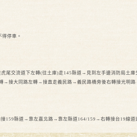
不得停車。
向→從虎尾交流道下左轉(往土庫)走145縣道→見到左手邊消防局土
路口左轉→接大同路左轉→接直走義民路→義民路橋旁後右轉接光
港方向接159縣道→靠左嘉北路→靠左縣道164/159→右轉接台