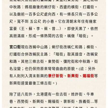
中秋路：媽祖廟後的蜊仔街、西邊的橫街、打鐵街。
以及廟前一百多公尺處向西，有一條長只有一百多公
尺，寬不到 五公尺 的小巷。它在清朝末年住有幾家
富豪（王、蘇、李、蔡、曾…），即使天黒了，依然
高朋滿座，形成一條熱鬧的古街，稱做「暗街」。
宮口街
現在改稱中山路；蜊仔街改稱仁和路；橫街、
打鐵街合併改稱民主路：「暗街」取其諧音，改稱安
和路。其他三條古街，東勢街、彌陀街和中秋路，街
名沒變；也仍保持原來彎彎曲曲的原貌。(註：另外
有人則列入清末新興的
褒仔新街、新興街、賜福街
等
新興街道當最後三條古街。)
除了這八街外，北港還有一些古街，姓許街、牛車
巷、西勢街、新興街、賜福街、褒新街、旌義街…等