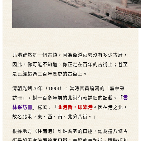
北港雖然是一個古鎮，因為街道兩旁沒有多少古厝，
因此，你可能不知道，你正走在百年的古街上；甚至
是已經超過三百年歷史的古街上。
清朝光緒20年（1894），當時官員編寫的「雲林采
訪冊」，對一百多年前的北港有較詳細的記載。「
雲
林采訪冊
」寫著：「
北港街，即笨港
。因在港之北，
故名北港。東、西、南、北分八街。」
根據地方（住南港）許姓耆老的口述，認為這八條古
街是朝天宮前面的
宮口街
；東邊的東勢街、彌陀街和