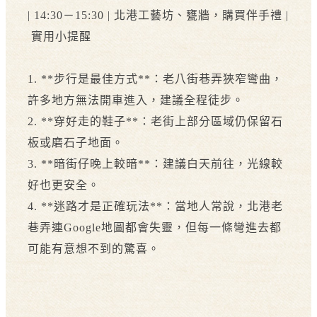
| 14:30－15:30 | 北港工藝坊、甕牆，購買伴手禮 |
實用小提醒
1. **步行是最佳方式**：老八街巷弄狹窄彎曲，
許多地方無法開車進入，建議全程徒步。
2. **穿好走的鞋子**：老街上部分區域仍保留石
板或磨石子地面。
3. **暗街仔晚上較暗**：建議白天前往，光線較
好也更安全。
4. **迷路才是正確玩法**：當地人常說，北港老
巷弄連Google地圖都會失靈，但每一條彎進去都
可能有意想不到的驚喜。