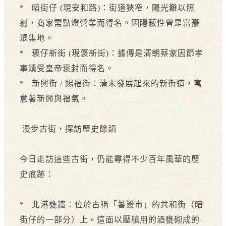
* 暗街仔 (現安和路)：街道狹窄，陽光難以照
射，商家需點燈營業而得名。因隱蔽性曾是富豪
聚集地。
* 褒仔新街 (現褒新街)：據傳是清朝蔡家因節孝
事蹟受皇帝褒封而得名。
* 新興街 / 賜福街：清末發展起來的新街道，寓
意著新興與福氣。
漫步古街，探訪歷史餘韻
今日走訪這些古街，仍能尋得不少百年風華的歷
史痕跡：
* 北港甕牆：位於古稱「蕃簽市」的共和街（暗
街仔的一部分）上。這面以壓艙用的酒甕砌成的