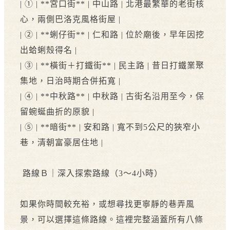
| ① | **宮口街** | 中山路 | 北港最繁華的老街核
心，兩側巴洛克風格街屋 |
| ② | **蜊仔街** | 仁和路 | 位於廟後，早年因挖
出蛤蜊殼得名 |
| ③ | **橫街＋打鐵街** | 民主路 | 昔日打鐵業聚
集地，日治時期合併拓寬 |
| ④ | **中秋路** | 中秋路 | 古街名沿用至今，保
留蜿蜒曲折的原貌 |
| ⑤ | **暗街** | 安和路 | 寬不到5公尺的狹窄小
巷，清朝富豪居住地 |
路線Ｂ｜深入探索路線（3～4小時）
如果你時間較充裕，或想尋找更寧靜的巷弄風
景，可以選擇這條路線。這裡完整涵蓋所有八條