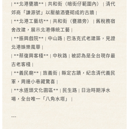
| **北港甕牆** | 共和街（暗街仔範圍內） | 清代
郊商「謙源號」以壓艙酒甕砌成的古牆 |
| **北港工藝坊** | 共和街（甕牆旁） | 舊稅務宿
舍改建，展示北港傳統工藝 |
| **振興戲院** | 中山路 | 巴洛克式老建築，見證
北港娛樂風華 |
| **蔡復興客棧** | 中秋路 | 被認為是全台現存最
古老客棧 |
| **義民廟** | 旌義街 | 縣定古蹟，紀念清代義民
軍，周邊小巷藏驚喜 |
| **水道頭文化園區** | 民生路 | 日治時期淨水
場，全台唯一「八角水塔」 |
---