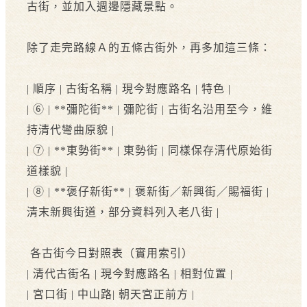
古街，並加入週邊隱藏景點。
除了走完路線Ａ的五條古街外，再多加這三條：
| 順序 | 古街名稱 | 現今對應路名 | 特色 |
| ⑥ | **彌陀街** | 彌陀街 | 古街名沿用至今，維
持清代彎曲原貌 |
| ⑦ | **東勢街** | 東勢街 | 同樣保存清代原始街
道樣貌 |
| ⑧ | **褒仔新街** | 褒新街／新興街／賜福街 |
清末新興街道，部分資料列入老八街 |
各古街今日對照表（實用索引）
| 清代古街名 | 現今對應路名 | 相對位置 |
| 宮口街 | 中山路| 朝天宮正前方 |