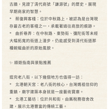
古牆，見證了清代商號「謙源號」的歷史，展現
早期商家的智慧。
* 蔡復興客棧：位於中秋路上，被認為是台灣現
存最古老的客棧之一，承載著過往商旅的痕跡。
* 曲折巷弄：在中秋路、東勢街、彌陀街等未經
大幅拓寬的街道上漫步，仍能感受到清代街道那
種蜿蜒曲折的原始風貌。
✨ 順遊指南與景點推薦
逛完老八街，以下幾個地方也值得一訪：
* 北港朝天宮：老八街的核心，台灣媽祖信仰的
重鎮，廟宇建築本身就是一座藝術寶庫。
* 北港工藝坊：位於共和街，由舊稅務宿舍改
建，展示北港豐富的傳統工藝。