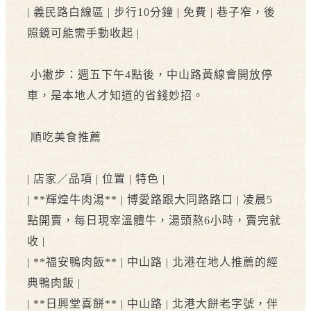
| 義民路白線區 | 步行10分鐘 | 免費 | 巷子窄，後
照鏡可能需手動收起 |
小撇步：週五下午4點後，中山路黃線會開放停
車，是本地人才知道的省錢妙招。
順吃美食推薦
| 店家／品項 | 位置 | 特色 |
| **輝煌牛肉湯** | 博愛路跟大同路路口 | 凌晨5
點開賣，每日現宰溫體牛，湯頭熬6小時，賣完就
收 |
| **福安鴨肉飯** | 中山路 | 北港在地人推薦的經
典鴨肉飯 |
| **日興堂喜餅** | 中山路 | 北港大餅老字號，伴