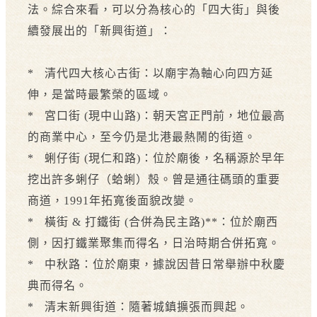
法。綜合來看，可以分為核心的「四大街」與後
續發展出的「新興街道」：
* 清代四大核心古街：以廟宇為軸心向四方延
伸，是當時最繁榮的區域。
* 宮口街 (現中山路)：朝天宮正門前，地位最高
的商業中心，至今仍是北港最熱鬧的街道。
* 蜊仔街 (現仁和路)：位於廟後，名稱源於早年
挖出許多蜊仔（蛤蜊）殼。曾是通往碼頭的重要
商道，1991年拓寬後面貌改變。
* 橫街 & 打鐵街 (合併為民主路)**：位於廟西
側，因打鐵業聚集而得名，日治時期合併拓寬。
* 中秋路：位於廟東，據說因昔日常舉辦中秋慶
典而得名。
* 清末新興街道：隨著城鎮擴張而興起。