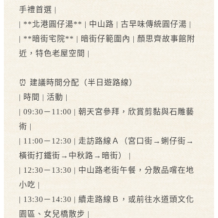
手禮首選 |
| **北港圓仔湯** | 中山路 | 古早味傳統圓仔湯 |
| **暗街宅院** | 暗街仔範圍內 | 顏思齊故事館附
近，特色老屋空間 |
⏰ 建議時間分配（半日遊路線）
| 時間 | 活動 |
| 09:30－11:00 | 朝天宮參拜，欣賞剪黏與石雕藝
術 |
| 11:00－12:30 | 走訪路線Ａ（宮口街→蜊仔街→
橫街打鐵街→中秋路→暗街） |
| 12:30－13:30 | 中山路老街午餐，分散品嚐在地
小吃 |
| 13:30－14:30 | 續走路線Ｂ，或前往水道頭文化
園區、女兒橋散步 |