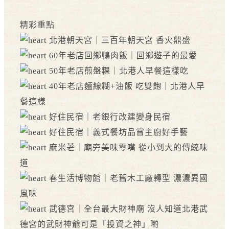
精彩重點
北港朝天宮｜三百年朝天宮 香火鼎盛
60年老店回鄉鴨肉飯｜回鄉遊子的最愛
50年老店煎盤粿｜北港人早餐這樣吃
40年老店麵線糊+油飯 吃雙飽｜北港人早
餐這樣
好住民宿｜老銀行改建變身民宿
好住民宿｜義式餐坊品嘗主廚好手藝
麻米荖｜廟旁美味零嘴 從小到大的傳統味
道
春生活博物館｜老舊木工廠轉型 濃濃異國
風味
武德宮｜全台最大財神廟 沒人知道北港武
德宮的武財神爺可是「投資之神」喲