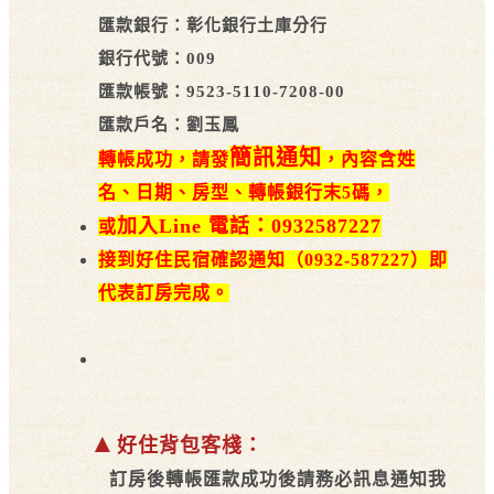
匯款銀行：彰化銀行土庫分行
銀行代號：009
匯款帳號：9523-5110-7208-00
匯款戶名：劉玉鳳
簡訊通知
轉帳成功，請發
，內容含姓
名、日期、房型、轉帳銀行末5碼，
加入
Line 電話：0932587227
或
接到好住民宿確認通知（0932-587227）即
代表訂房完成。
​
▲
好住背包客棧：
訂房後轉帳匯款成功後請務必訊息通知我